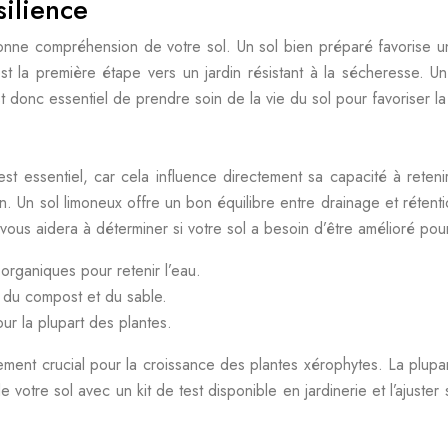
silience
onne compréhension de votre sol. Un sol bien préparé favorise u
 est la première étape vers un jardin résistant à la sécheresse. 
t donc essentiel de prendre soin de la vie du sol pour favoriser la r
est essentiel, car cela influence directement sa capacité à reteni
on. Un sol limoneux offre un bon équilibre entre drainage et réten
vous aidera à déterminer si votre sol a besoin d’être amélioré pour
rganiques pour retenir l’eau.
c du compost et du sable.
our la plupart des plantes.
lement crucial pour la croissance des plantes xérophytes. La plu
votre sol avec un kit de test disponible en jardinerie et l’ajuste