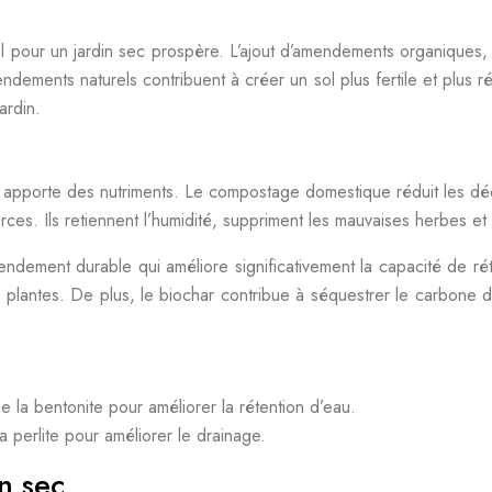
el pour un jardin sec prospère. L’ajout d’amendements organiques, te
ndements naturels contribuent à créer un sol plus fertile et plus r
ardin.
et apporte des nutriments. Le compostage domestique réduit les dé
orces. Ils retiennent l’humidité, suppriment les mauvaises herbes e
ndement durable qui améliore significativement la capacité de réte
 plantes. De plus, le biochar contribue à séquestrer le carbone dan
e la bentonite pour améliorer la rétention d’eau.
a perlite pour améliorer le drainage.
n sec