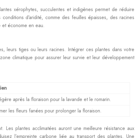
 plantes xérophytes, succulentes et indigènes permet de réduire
conditions d’aridité, comme des feuilles épaisses, des racines
ue et économe en eau.
s, leurs tiges ou leurs racines. Intégrer ces plantes dans votre
 zone climatique pour assurer leur survie et leur développement
ien
 légère après la floraison pour la lavande et le romarin.
mer les fleurs fanées pour prolonger la floraison.
nt. Les plantes acclimatées auront une meilleure résistance aux
duisez l’empreinte carbone liée au transport des plantes. Une