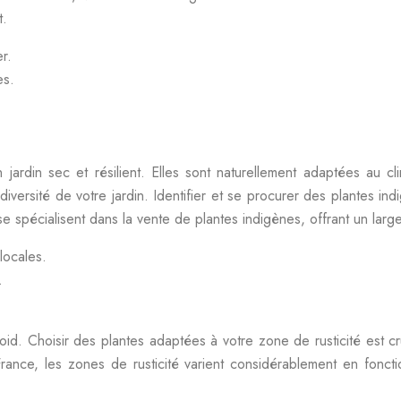
t.
er.
es.
rdin sec et résilient. Elles sont naturellement adaptées au cli
iodiversité de votre jardin. Identifier et se procurer des plantes 
 spécialisent dans la vente de plantes indigènes, offrant un larg
locales.
.
roid. Choisir des plantes adaptées à votre zone de rusticité est c
n France, les zones de rusticité varient considérablement en fon