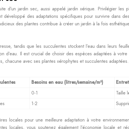
te d’un jardin sec, aussi appelé jardin xérique. Privilégier les
t développé des adaptations spécifiques pour survivre dans des 
icieux des plantes contribue à créer un jardin à la fois esthétiq
sse, tandis que les succulentes stockent l’eau dans leurs feuille
ion d’eau. Il est crucial de choisir des espèces adaptées à votre
ues, chacune avec ses plantes xérophytes et succulentes adaptées.
culentes
Besoins en eau (litres/semaine/m²)
Entret
0-1
Taille
ues
1-2
Suppri
nières locales pour une meilleure adaptation à votre environneme
lantes locales, vous soutenez également l’économie locale et ré