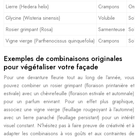
Lierre (Hedera helix)
Crampons
Omb
Glycine (Wisteria sinensis)
Volubile
Solei
Rosier grimpant (Rosa)
Sarmenteuse
Solei
Vigne vierge (Parthenocissus quinquefolia)
Crampons
Sole
Exemples de combinaisons originales
pour végétaliser votre façade
Pour une devanture fleurie tout au long de l’année, vous
pouvez combiner un rosier grimpant (floraison printanière et
estivale) avec un chèvrefeuille (floraison estivale et automnale)
pour un parfum enivrant. Pour un effet plus graphique,
associez une vigne vierge (feuillage rougeoyant à l’automne)
avec un lierre panaché (feuillage persistant) pour un intérêt
visuel constant. N’hésitez pas à faire preuve de créativité et à
adapter les combinaisons à vos goûts et aux contraintes de