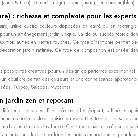
Jaune & Bleu), Glaïeul (rouge), Lupin (jaune), Delphinium (bleu).
e) : richesse et complexité pour les experts
aire, utilise quatre couleurs disposées en carré ou en rectangl
es pour un aménagement jardin unique. La clé du succès réside dan
aux trois autres en petites touches. Ce type d’harmonie permet de
écoration jardin raffinée. Ce type de composition est prisée dans
 possibilités créatives pour un design de parterres exceptionnel.
 un équilibre parfait des couleurs et une connaissance approfondi
ées, Tulipes, Salades, Myosotis).
 jardin zen et reposant
ifférentes nuances. Elle crée un effet élégant, raffiné et apa
nuances de la couleur choisie, en variant les teintes, les saturatio
lant du plus clair au plus foncé. Cette combinaison crée un ensemble
u jardin ont déclaré préférer les jardins monochromes pour leur 