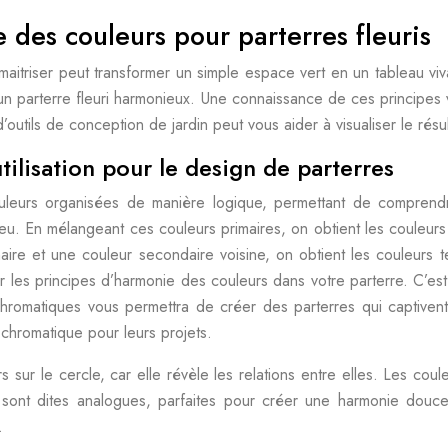
des couleurs pour parterres fleuris
aitriser peut transformer un simple espace vert en un tableau vi
n parterre fleuri harmonieux. Une connaissance de ces principes v
’outils de conception de jardin peut vous aider à visualiser le résult
tilisation pour le design de parterres
uleurs organisées de manière logique, permettant de comprendre
leu. En mélangeant ces couleurs primaires, on obtient les couleurs 
ire et une couleur secondaire voisine, on obtient les couleurs te
 les principes d’harmonie des couleurs dans votre parterre. C’es
romatiques vous permettra de créer des parterres qui captivent 
 chromatique pour leurs projets.
urs sur le cercle, car elle révèle les relations entre elles. Les c
 sont dites analogues, parfaites pour créer une harmonie douc
.