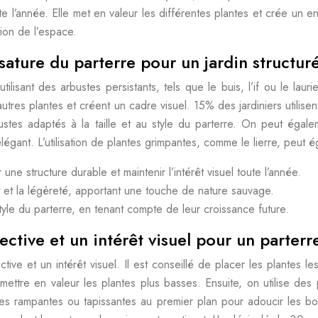
te l’année. Elle met en valeur les différentes plantes et crée un
tion de l’espace.
ssature du parterre pour un jardin structur
ilisant des arbustes persistants, tels que le buis, l’if ou le lau
tres plantes et créent un cadre visuel. 15% des jardiniers utilise
rbustes adaptés à la taille et au style du parterre. On peut ég
légant. L’utilisation de plantes grimpantes, comme le lierre, peut é
r une structure durable et maintenir l’intérêt visuel toute l’année.
et la légèreté, apportant une touche de nature sauvage.
style du parterre, en tenant compte de leur croissance future.
pective et un intérêt visuel pour un parte
ive et un intérêt visuel. Il est conseillé de placer les plantes le
ettre en valeur les plantes plus basses. Ensuite, on utilise des 
tes rampantes ou tapissantes au premier plan pour adoucir les bor