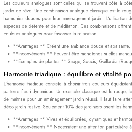
Les couleurs analogues sont celles qui se trouvent côte à côt
jardin de rêve. Une combinaison analogue classique est le rouge, 
harmonies douces pour leur aménagement jardin. L’utilisation de
espaces de détente et de méditation. Ces combinaisons offrent 
couleurs analogues pour favoriser la relaxation.
**Avantages:** Créent une ambiance douce et apaisante, ha
**Inconvénients:** Peuvent être monotones si elles manquen
**Exemples de plantes:** Sauge, Soucis, Gaillardia (Rouge
Harmonie triadique : équilibre et vitalité 
L’harmonie triadique consiste à choisir trois couleurs équidista
parterre fleuri dynamique. Un exemple classique est le rouge, le
de maitrise pour un aménagement jardin réussi. Il faut faire att
déco jardin festive. Seulement 10% des jardiniers osent les harmo
**Avantages:** Vives et équilibrées, dynamiques et harmoni
**Inconvénients:** Nécessitent une attention particulière à l