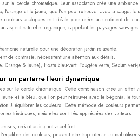
e sur le cercle chromatique. Leur association crée une ambiance 
l’orange et le jaune, que l’on peut retrouver avec la sauge, le so
 couleurs analogues est idéale pour créer un sentiment de continu
un aspect naturel et organique, rappelant les paysages sauvages.
rmonie naturelle pour une décoration jardin relaxante.
t de contraste, nécessitent une attention aux détails.
, Orange & Jaune), Hosta bleu-vert, Fougère verte, Sedum vert-jau
pour un parterre fleuri dynamique
ntes sur le cercle chromatique. Cette combinaison crée un effet v
 jaune et le bleu, que l’on peut retrouver avec le bégonia, le tou
ention à équilibrer les couleurs. Cette méthode de couleurs perme
nies triadriques, mais elles sont très appréciées des visiteurs.
euses, créant un impact visuel fort.
’équilibre des couleurs, peuvent être trop intenses si mal utilisées