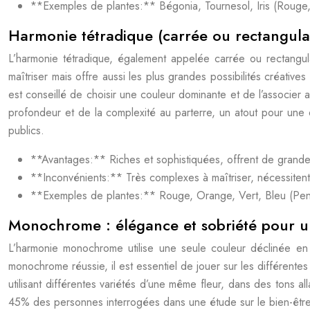
**Exemples de plantes:** Bégonia, Tournesol, Iris (Rouge, 
Harmonie tétradique (carrée ou rectangulair
L’harmonie tétradique, également appelée carrée ou rectangul
maîtriser mais offre aussi les plus grandes possibilités créativ
est conseillé de choisir une couleur dominante et de l’associer 
profondeur et de la complexité au parterre, un atout pour une d
publics.
**Avantages:** Riches et sophistiquées, offrent de grandes
**Inconvénients:** Très complexes à maîtriser, nécessitent
**Exemples de plantes:** Rouge, Orange, Vert, Bleu (Pens
Monochrome : élégance et sobriété pour un
L’harmonie monochrome utilise une seule couleur déclinée en d
monochrome réussie, il est essentiel de jouer sur les différentes 
utilisant différentes variétés d’une même fleur, dans des tons al
45% des personnes interrogées dans une étude sur le bien-être a