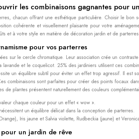
ouvrir les combinaisons gagnantes pour u
rres, chacun offrant une esthétique particulière. Choisir le bon
sition cohérente et visuellement plaisante pour votre aménageme
s et à votre style en matière de décoration jardin et de parterres 
ynamisme pour vos parterres
es sur le cercle chromatique. Leur association crée un contraste f
 lavande et le coquelicot. 25% des jardiniers utilisent ces combin
site un équilibre subtil pour éviter un effet trop agressif. Il est 
 combinaisons sont parfaites pour créer des points focaux dans le 
es de plantes présentent naturellement des couleurs complémentai
 valeur chaque couleur pour un effet « wow ».
écessitent un équilibre délicat dans la conception de parterres.
ge), Iris jaune et Salvia violette, Rudbeckia (jaune) et Veronica 
pour un jardin de rêve