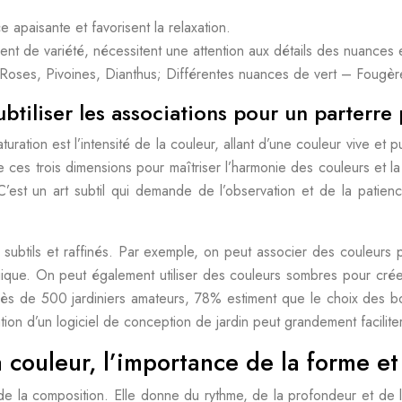
apaisante et favorisent la relaxation.
t de variété, nécessitent une attention aux détails des nuances e
oses, Pivoines, Dianthus; Différentes nuances de vert – Fougèr
btiliser les associations pour un parterre 
turation est l’intensité de la couleur, allant d’une couleur vive et
e ces trois dimensions pour maîtriser l’harmonie des couleurs et la 
 C’est un art subtil qui demande de l’observation et de la patie
 subtils et raffinés. Par exemple, on peut associer des couleurs
que. On peut également utiliser des couleurs sombres pour créer 
 de 500 jardiniers amateurs, 78% estiment que le choix des bon
ation d’un logiciel de conception de jardin peut grandement facilit
la couleur, l’importance de la forme e
e de la composition. Elle donne du rythme, de la profondeur et de