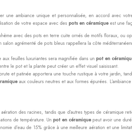
er une ambiance unique et personnalisée, en accord avec votre i
alisation de votre espace avec des
pots en céramique
est une faç
ème avec des pots en terre cuite ornés de motifs floraux, ou opt
 Un salon agrémenté de pots bleus rappellera la côte méditerranée
e aux feuilles luxuriantes sera magnifiée dans un
pot en céramiq
re le pot et la plante peut créer un effet visuel saisissant.
rute et patinée apportera une touche rustique à votre jardin, tand
éramique
aux couleurs neutres et aux formes épurées. L’ambiance
ération des racines, tandis que d’autres types de céramique reti
riations de température. Un
pot en céramique
peut avoir une duré
nomie d’eau de 15% grâce à une meilleure aération et une limitati