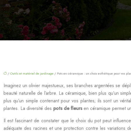
/
Outils et matériel de jardinage
/ Pots en céramique : un choix esthétique pour vos pla
Imaginez un olivier majestueux, ses branches argentées se déploya
beauté naturelle de l’arbre. La céramique, bien plus qu’un simp
plus qu’un simple contenant pour vos plantes; ils sont un vérit
plantes. La diversité des
pots de fleurs
en céramique permet une
Il est fascinant de constater que le choix du pot peut influen
adéquate des racines et une protection contre les variations d