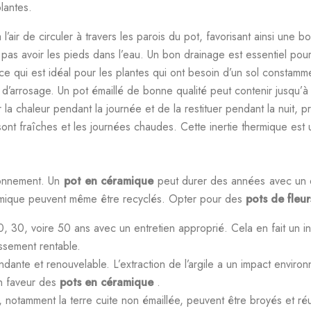
lantes.
 l’air de circuler à travers les parois du pot, favorisant ainsi une
 pas avoir les pieds dans l’eau. Un bon drainage est essentiel pour
, ce qui est idéal pour les plantes qui ont besoin d’un sol constam
 d’arrosage. Un pot émaillé de bonne qualité peut contenir jusqu’à
la chaleur pendant la journée et de la restituer pendant la nuit, p
 sont fraîches et les journées chaudes. Cette inertie thermique est
ronnement. Un
pot en céramique
peut durer des années avec un en
ramique peuvent même être recyclés. Opter pour des
pots de fleu
, 30, voire 50 ans avec un entretien approprié. Cela en fait un in
issement rentable.
ndante et renouvelable. L’extraction de l’argile a un impact environ
en faveur des
pots en céramique
.
 notamment la terre cuite non émaillée, peuvent être broyés et réu