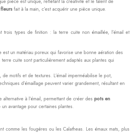
 pièce est unique, reflétant la créativité et le talent de
 fleurs
fait à la main, c’est acquérir une pièce unique.
rois types de finition : la terre cuite non émaillée, l’émail et
ite est un matériau poreux qui favorise une bonne aération des
 terre cuite sont particulièrement adaptés aux plantes qui
, de motifs et de textures. L’émail imperméabilise le pot,
 techniques d’émaillage peuvent varier grandement, résultant en
e alternative à l’émail, permettant de créer des
pots en
e un avantage pour certaines plantes.
uriant comme les fougères ou les Calatheas. Les émaux mats, plus