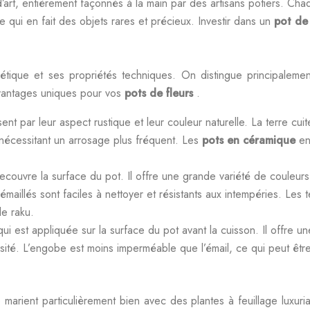
rt, entièrement façonnés à la main par des artisans potiers. Chaque
ce qui en fait des objets rares et précieux. Investir dans un
pot de
tique et ses propriétés techniques. On distingue principalement t
avantages uniques pour vos
pots de fleurs
.
ent par leur aspect rustique et leur couleur naturelle. La terre cu
nécessitant un arrosage plus fréquent. Les
pots en céramique
en
recouvre la surface du pot. Il offre une grande variété de couleurs
émaillés sont faciles à nettoyer et résistants aux intempéries. Les
le raku.
i est appliquée sur la surface du pot avant la cuisson. Il offre un
sité. L’engobe est moins imperméable que l’émail, ce qui peut êtr
 se marient particulièrement bien avec des plantes à feuillage lux